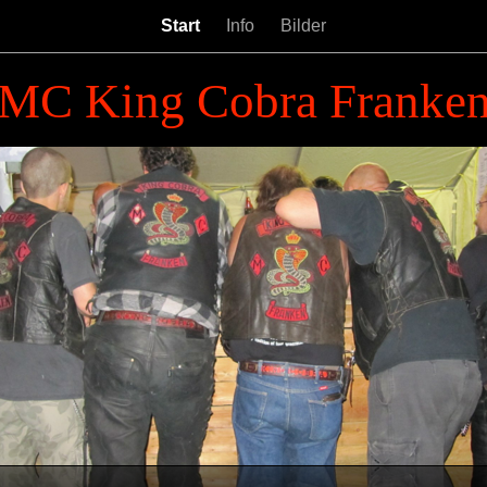
Start
Info
Bilder
MC King Cobra Franke